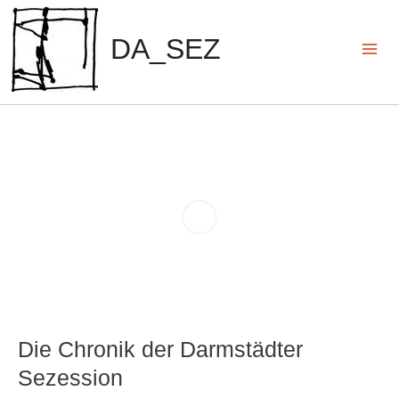
Zum
Inhalt
DA_SEZ
springen
Mai
Men
Die Chronik der Darmstädter
Sezession