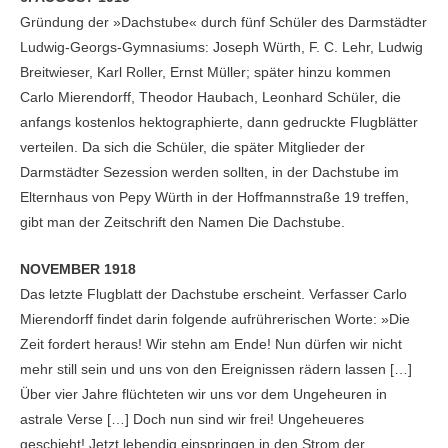
Gründung der »Dachstube« durch fünf Schüler des Darmstädter
Ludwig-Georgs-Gymnasiums: Joseph Würth, F. C. Lehr, Ludwig
Breitwieser, Karl Roller, Ernst Müller; später hinzu kommen
Carlo Mierendorff, Theodor Haubach, Leonhard Schüler, die
anfangs kostenlos hektographierte, dann gedruckte Flugblätter
verteilen. Da sich die Schüler, die später Mitglieder der
Darmstädter Sezession werden sollten, in der Dachstube im
Elternhaus von Pepy Würth in der Hoffmannstraße 19 treffen,
gibt man der Zeitschrift den Namen Die Dachstube.
NOVEMBER 1918
Das letzte Flugblatt der Dachstube erscheint. Verfasser Carlo
Mierendorff findet darin folgende aufrührerischen Worte: »Die
Zeit fordert heraus! Wir stehn am Ende! Nun dürfen wir nicht
mehr still sein und uns von den Ereignissen rädern lassen […]
Über vier Jahre flüchteten wir uns vor dem Ungeheuren in
astrale Verse […] Doch nun sind wir frei! Ungeheueres
geschieht! Jetzt lebendig einspringen in den Strom der