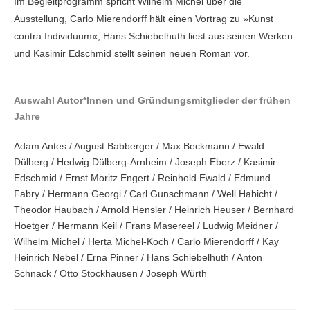
Im Begleitprogramm spricht Wilhelm Michel über die
Ausstellung, Carlo Mierendorff hält einen Vortrag zu »Kunst
contra Individuum«, Hans Schiebelhuth liest aus seinen Werken
und Kasimir Edschmid stellt seinen neuen Roman vor.
Auswahl Autor*Innen und Gründungsmitglieder der frühen
Jahre
Adam Antes / August Babberger / Max Beckmann / Ewald
Dülberg / Hedwig Dülberg-Arnheim / Joseph Eberz / Kasimir
Edschmid / Ernst Moritz Engert / Reinhold Ewald / Edmund
Fabry / Hermann Georgi / Carl Gunschmann / Well Habicht /
Theodor Haubach / Arnold Hensler / Heinrich Heuser / Bernhard
Hoetger / Hermann Keil / Frans Masereel / Ludwig Meidner /
Wilhelm Michel / Herta Michel-Koch / Carlo Mierendorff / Kay
Heinrich Nebel / Erna Pinner / Hans Schiebelhuth / Anton
Schnack / Otto Stockhausen / Joseph Würth