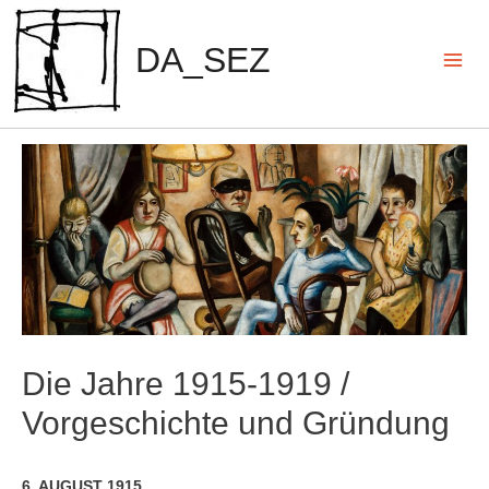
Zum
Inhalt
DA_SEZ
springen
Mai
Men
Die Jahre 1915-1919 /
Vorgeschichte und Gründung
6. AUGUST 1915