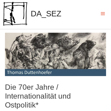
Zum
Inhalt
DA_SEZ
springen
Mai
Men
Die 70er Jahre /
Internationalität und
Ostpolitik*