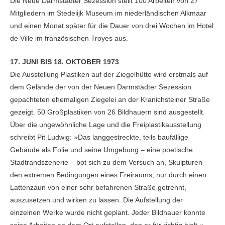
Die Neue Darmstädter Sezession stellt 100 Arbeiten von 27
Mitgliedern im Stedelijk Museum im niederländischen Alkmaar
und einen Monat später für die Dauer von drei Wochen im Hotel
de Ville im französischen Troyes aus.
17. JUNI BIS 18. OKTOBER 1973
Die Ausstellung Plastiken auf der Ziegelhütte wird erstmals auf
dem Gelände der von der Neuen Darmstädter Sezession
gepachteten ehemaligen Ziegelei an der Kranichsteiner Straße
gezeigt. 50 Großplastiken von 26 Bildhauern sind ausgestellt.
Über die ungewöhnliche Lage und die Freiplastikausstellung
schreibt Pit Ludwig: »Das langgestreckte, teils baufällige
Gebäude als Folie und seine Umgebung – eine poetische
Stadtrandszenerie – bot sich zu dem Versuch an, Skulpturen
den extremen Bedingungen eines Freiraums, nur durch einen
Lattenzaun von einer sehr befahrenen Straße getrennt,
auszusetzen und wirken zu lassen. Die Aufstellung der
einzelnen Werke wurde nicht geplant. Jeder Bildhauer konnte