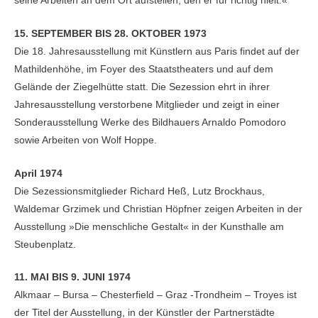
seine Arbeiten an dem Ort aufstellen, den er für richtig hielt.«
15. SEPTEMBER BIS 28. OKTOBER 1973
Die 18. Jahresausstellung mit Künstlern aus Paris findet auf der
Mathildenhöhe, im Foyer des Staatstheaters und auf dem
Gelände der Ziegelhütte statt. Die Sezession ehrt in ihrer
Jahresausstellung verstorbene Mitglieder und zeigt in einer
Sonderausstellung Werke des Bildhauers Arnaldo Pomodoro
sowie Arbeiten von Wolf Hoppe.
April 1974
Die Sezessionsmitglieder Richard Heß, Lutz Brockhaus,
Waldemar Grzimek und Christian Höpfner zeigen Arbeiten in der
Ausstellung »Die menschliche Gestalt« in der Kunsthalle am
Steubenplatz.
11. MAI BIS 9. JUNI 1974
Alkmaar – Bursa – Chesterfield – Graz -Trondheim – Troyes ist
der Titel der Ausstellung, in der Künstler der Partnerstädte