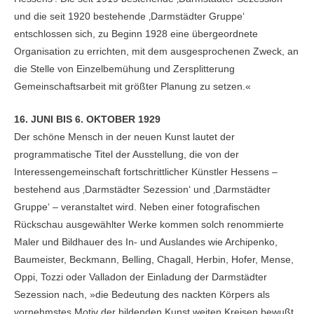
und die seit 1920 bestehende ‚Darmstädter Gruppe‘
entschlossen sich, zu Beginn 1928 eine übergeordnete
Organisation zu errichten, mit dem ausgesprochenen Zweck, an
die Stelle von Einzelbemühung und Zersplitterung
Gemeinschaftsarbeit mit größter Planung zu setzen.«
16. JUNI BIS 6. OKTOBER 1929
Der schöne Mensch in der neuen Kunst lautet der
programmatische Titel der Ausstellung, die von der
Interessengemeinschaft fortschrittlicher Künstler Hessens –
bestehend aus ‚Darmstädter Sezession‘ und ‚Darmstädter
Gruppe‘ – veranstaltet wird. Neben einer fotografischen
Rückschau ausgewählter Werke kommen solch renommierte
Maler und Bildhauer des In- und Auslandes wie Archipenko,
Baumeister, Beckmann, Belling, Chagall, Herbin, Hofer, Mense,
Oppi, Tozzi oder Valladon der Einladung der Darmstädter
Sezession nach, »die Bedeutung des nackten Körpers als
vornehmstes Motiv der bildenden Kunst weiten Kreisen bewußt