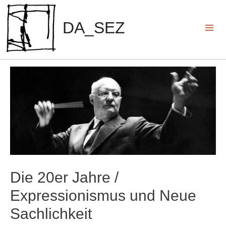
Zum
Inhalt
DA_SEZ
springen
Mai
Men
Die 20er Jahre /
Expressionismus und Neue
Sachlichkeit