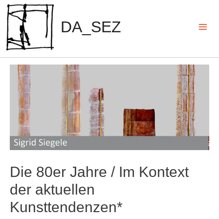
Zum
Inhalt
DA_SEZ
springen
Mai
Men
Die 80er Jahre / Im Kontext
der aktuellen
Kunsttendenzen*