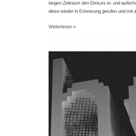
langen Zeitraum den Diskurs in- und außerh
diese wieder in Erinnerung gerufen und mit 
Ausstellung:
Weiterlesen »
„Der
Klang
der
Stille
–
Werke
von
Bruno
Erdmann
und
Willes
Meinhardt
im