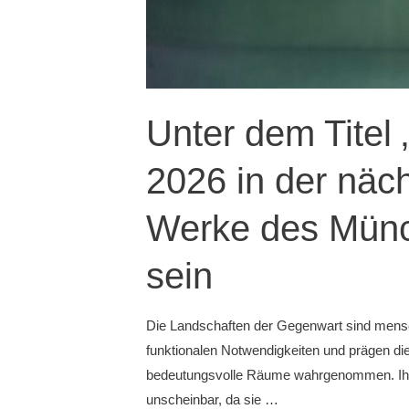
der
Darmstädter
Sezession
stellen
sich
Unter dem Titel
vor
2026 in der näc
Werke des Münc
sein
Die Landschaften der Gegenwart sind mens
funktionalen Notwendigkeiten und prägen die
bedeutungsvolle Räume wahrgenommen. Ihre Fu
unscheinbar, da sie …