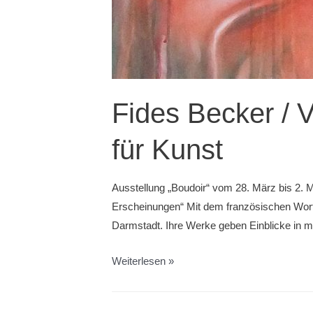
im
Raum
für
Kunst
Werke
Fides Becker / 
des
Münchner
für Kunst
Malers
Manuel
Rumpf
Ausstellung „Boudoir“ vom 28. März bis 2.
zu
Erscheinungen“ Mit dem französischen Wort „
sehen
Darmstadt. Ihre Werke geben Einblicke in 
sein
Fides
Weiterlesen »
Becker
/