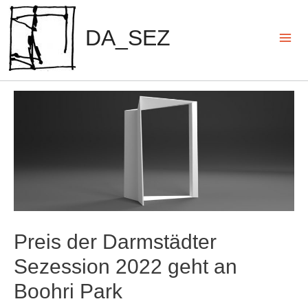
Zum
Inhalt
DA_SEZ
springen
Mai
Men
Preis der Darmstädter
Sezession 2022 geht an
Boohri Park