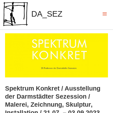
Zum
Inhalt
DA_SEZ
springen
Mai
Men
Spektrum Konkret / Ausstellung
der Darmstädter Sezession /
Malerei, Zeichnung, Skulptur,
Installation / 21.07. – 03.09.2023