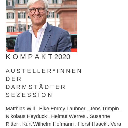
K O M P A K T 2020
A U S T E L L E R * I N N E N
D E R
D A R M S T Ä D T E R
S E Z E S S I O N
Matthias Will . Elke Emmy Laubner . Jens Trimpin .
Nikolaus Heyduck . Helmut Werres . Susanne
Ritter . Kurt Wilhelm Hofmann . Horst Haack . Vera