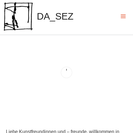
Zum
Inhalt
DA_SEZ
springen
Mai
Men
Liebe Kunstfreundinnen und – freunde, willkommen in