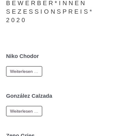
B E W E R B E R * I N N E N
S E Z E S S I O N S P R E I S
*
2 0 2 0
Niko Chodor
Weiterlesen …
González Calzada
Weiterlesen …
Zeno Gries