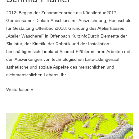
2012: Beginn der Zusammenarbeit als Künstlerduo2017:
Gemeinsamer Diplom-Abschluss mit Auszeichnung, Hochschule
für Gestaltung Offenbach2018: Gründung des Atelierhauses
„Atelier Wäscherei“ in Offenbach KurzinfoDurch Elemente der
Skulptur, der Kinetik, der Robotik und der Installation
beschäftigen sich Lieblund Schmid-Pfähler in ihren Arbeiten mit
den Auswirkungen von technologischen Entwicklungenauf
ästhetische und soziale Aspekte des menschlichen und
nichtmenschlichen Lebens. Ihr …
Carolin
Weiterlesen »
Liebl
und
Nikolas
Schmid-
Pfähler