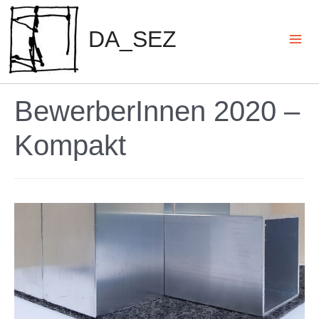
Zum
Inhalt
DA_SEZ
springen
Mai
Men
BewerberInnen 2020 –
Kompakt