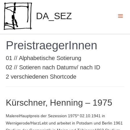
Zum
Inhalt
DA_SEZ
springen
Mai
Men
PreistraegerInnen
01 // Alphabetische Sotierung
02 // Sotieren nach Datumv/ nach ID
2 verschiedenen Shortcode
Kürschner, Henning – 1975
MalereiHauptpreis der Sezession 1975* 02.10.1941 in
Wernigerode/HarzLebt und arbeitet in Potsdam und Berlin 1961