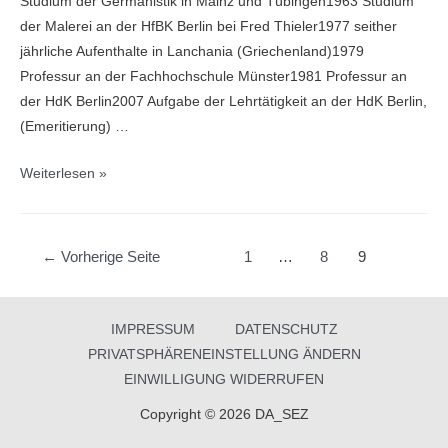
Studium der Germanistik in Mainz und Tübingen1963 Studium
der Malerei an der HfBK Berlin bei Fred Thieler1977 seither
jährliche Aufenthalte in Lanchania (Griechenland)1979
Professur an der Fachhochschule Münster1981 Professur an
der HdK Berlin2007 Aufgabe der Lehrtätigkeit an der HdK Berlin,
(Emeritierung) …
Kürschner,
Weiterlesen »
Henning
–
1975
Beitragsnavigation
←
Vorherige Seite
1
…
8
9
IMPRESSUM
DATENSCHUTZ
PRIVATSPHÄRENEINSTELLUNG ÄNDERN
EINWILLIGUNG WIDERRUFEN
Copyright © 2026 DA_SEZ