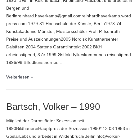
1990* 1954 in Reichenbach, Rheinland-PfalzLebt und arbeitet in
Bergen und
Berlinreinhard.haverkamp@gmail.comreinhardhaverkamp.word
press.com 1979-81 Hochschule der Künste, Berlin1973-74
Kunstakademie Münster, Meistersschüler Prof. P. Isenrath
Preise und Auszeichnungen2005 Nordisk Kunstnarsenter
Dalsåsen 2004 Statens Garantiinntekt 2002 BKH
arbeidsstipend, 3 år 1999 Østfold fylkeskommunes reisestipend
1996/98 Billedkunstnernes …
Haverkamp,
Weiterlesen »
Reinhard
–
1990
Bartsch, Volker – 1990
Mitglied der Darmstädter Sezession seit
1990BildhauereiHauptpreis der Sezession 1990* 13.03.1953 in
GoslarLebt und arbeitet in Wildenbruch/Berlininfo@volker-