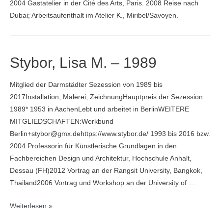
2004 Gastatelier in der Cité des Arts, Paris. 2008 Reise nach
Dubai; Arbeitsaufenthalt im Atelier K., Miribel/Savoyen.
Stybor, Lisa M. – 1989
Mitglied der Darmstädter Sezession von 1989 bis
2017Installation, Malerei, ZeichnungHauptpreis der Sezession
1989* 1953 in AachenLebt und arbeitet in BerlinWEITERE
MITGLIEDSCHAFTEN:Werkbund
Berlin+stybor@gmx.dehttps://www.stybor.de/ 1993 bis 2016 bzw.
2004 Professorin für Künstlerische Grundlagen in den
Fachbereichen Design und Architektur, Hochschule Anhalt,
Dessau (FH)2012 Vortrag an der Rangsit University, Bangkok,
Thailand2006 Vortrag und Workshop an der University of …
Stybor,
Weiterlesen »
Lisa