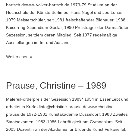
bartsch.dewww.volker-bartsch.de 1973-79 Studium an der
Hochschule der Künste Berlin bei Hans Nagel und Joe Lonas,
1979 Meisterschüler, seit 1981 freischaffender Bildhauer, 1988
Kaiserring-Stipendium Goslar, 1990 Preisträger der Darmstädter
Sezession, seitdem deren Mitglied. Seit 1977 regelmäßige
Ausstellungen im In- und Ausland, …
Bartsch,
Weiterlesen »
Volker
–
1990
Prause, Christine – 1989
MalereiFörderpreis der Sezession 1989* 1954 in EssenLebt und
arbeitet in Krefeldinfo@christine-prause.dewww.christine-
prause.de 1972-1981 Kunstakademie Düsseldorf. 1983 Zweites
Staatsexamen. 1983-1986 Lehrtätigkeit am Gymnasium. Seit
2003 Dozentin an der Akademie für Bildende Kunst Vulkaneifel.