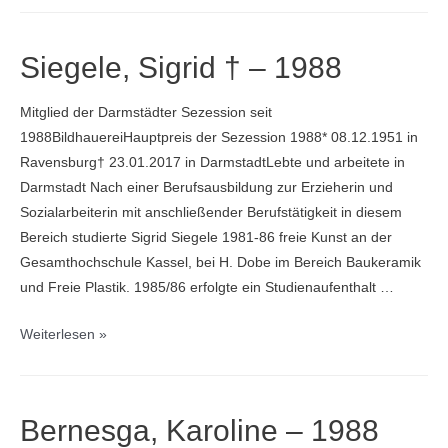
M.
–
Siegele, Sigrid † – 1988
1989
Mitglied der Darmstädter Sezession seit
1988BildhauereiHauptpreis der Sezession 1988* 08.12.1951 in
Ravensburg† 23.01.2017 in DarmstadtLebte und arbeitete in
Darmstadt Nach einer Berufsausbildung zur Erzieherin und
Sozialarbeiterin mit anschließender Berufstätigkeit in diesem
Bereich studierte Sigrid Siegele 1981-86 freie Kunst an der
Gesamthochschule Kassel, bei H. Dobe im Bereich Baukeramik
und Freie Plastik. 1985/86 erfolgte ein Studienaufenthalt …
Siegele,
Weiterlesen »
Sigrid
†
–
Bernesga, Karoline – 1988
1988