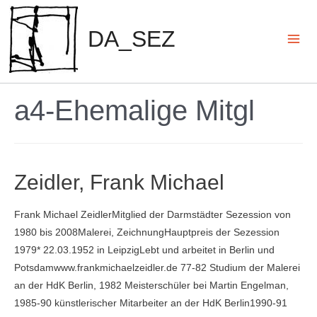
Zum
Inhalt
DA_SEZ
springen
Mai
Men
a4-Ehemalige Mitgl
Zeidler, Frank Michael
Frank Michael ZeidlerMitglied der Darmstädter Sezession von
1980 bis 2008Malerei, ZeichnungHauptpreis der Sezession
1979* 22.03.1952 in LeipzigLebt und arbeitet in Berlin und
Potsdamwww.frankmichaelzeidler.de 77-82 Studium der Malerei
an der HdK Berlin, 1982 Meisterschüler bei Martin Engelman,
1985-90 künstlerischer Mitarbeiter an der HdK Berlin1990-91