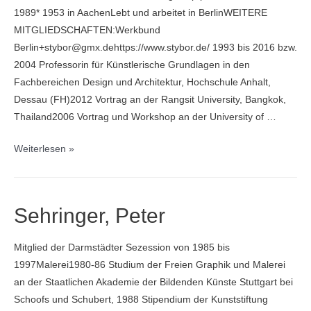
1989* 1953 in AachenLebt und arbeitet in BerlinWEITERE
MITGLIEDSCHAFTEN:Werkbund
Berlin+stybor@gmx.dehttps://www.stybor.de/ 1993 bis 2016 bzw.
2004 Professorin für Künstlerische Grundlagen in den
Fachbereichen Design und Architektur, Hochschule Anhalt,
Dessau (FH)2012 Vortrag an der Rangsit University, Bangkok,
Thailand2006 Vortrag und Workshop an der University of …
Stybor,
Weiterlesen »
Lisa
M.
Sehringer, Peter
Mitglied der Darmstädter Sezession von 1985 bis
1997Malerei1980-86 Studium der Freien Graphik und Malerei
an der Staatlichen Akademie der Bilden­den Künste Stuttgart bei
Schoofs und Schubert, 1988 Stipendium der Kunststiftung