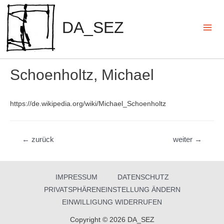
Zum
Inhalt
DA_SEZ
springen
Mai
Men
Schoenholtz, Michael
https://de.wikipedia.org/wiki/Michael_Schoenholtz
Beitragsnavigation
←
zurück
weiter
→
IMPRESSUM
DATENSCHUTZ
PRIVATSPHÄRENEINSTELLUNG ÄNDERN
EINWILLIGUNG WIDERRUFEN
Copyright © 2026 DA_SEZ