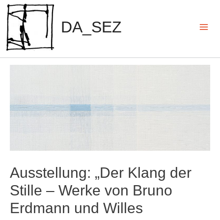
Zum
Inhalt
DA_SEZ
springen
Mai
Men
Ausstellung: „Der Klang der
Stille – Werke von Bruno
Erdmann und Willes