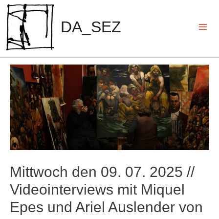
Zum
Inhalt
DA_SEZ
springen
Mai
Men
Mittwoch den 09. 07. 2025 //
Videointerviews mit Miquel
Epes und Ariel Auslender von