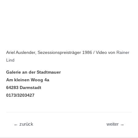
Ariel Auslender, Sezessionspreisträger 1986 / Video von
Rainer
Lind
Galerie an der Stadtmauer
Am kleinen Woog 4a
64283 Darmstadt
0173/3203427
Beitragsnavigation
←
zurück
weiter
→