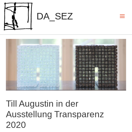
Zum
Inhalt
DA_SEZ
springen
Mai
Men
Till Augustin in der
Ausstellung Transparenz
2020