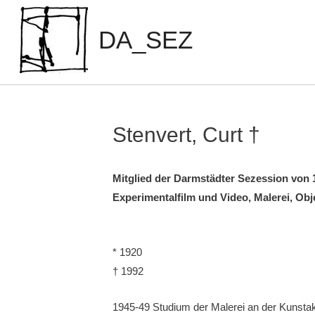
Zum
Inhalt
DA_SEZ
springen
Stenvert, Curt †
Mitglied der Darmstädter Sezession von 
Experimentalfilm und Video, Malerei, Obj
* 1920
† 1992
1945-­49 Studium der Malerei an der Kunstak