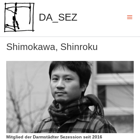
Zum
Inhalt
DA_SEZ
springen
Mai
Men
Shimokawa, Shinroku
Mitglied der Darmstädter Sezession seit 2016