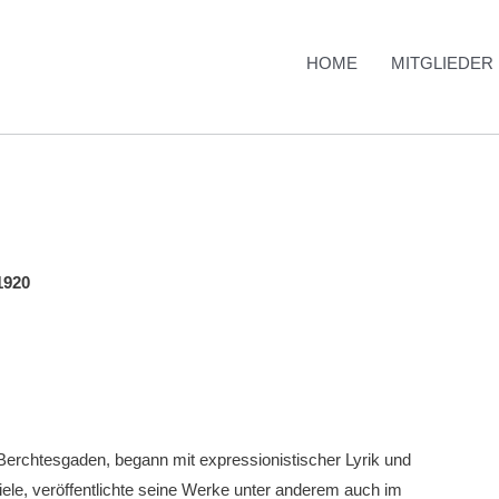
HOME
MITGLIEDER
1920
 Berchtesgaden, be­gann mit expressionistischer Lyrik und
iele, veröf­fentlichte seine Werke unter anderem auch im