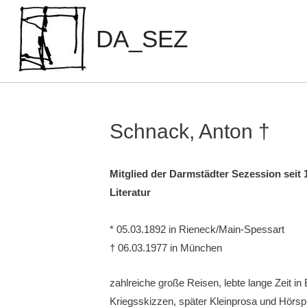
Zum
Inhalt
DA_SEZ
springen
Schnack, Anton †
Mitglied der Darmstädter Sezession seit 
Literatur
* 05.03.1892 in Rieneck/Main-Spessart
† 06.03.1977 in München
zahlreiche große Reisen, lebte lange Zeit in
Kriegs­skizzen, später Kleinprosa und Hörsp