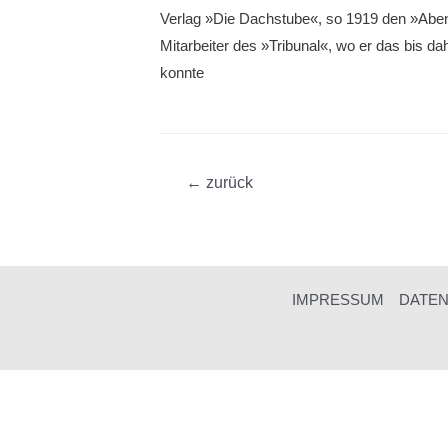
Verlag »Die Dachstube«, so 1919 den »Abent
Mitarbeiter des »Tribunal«, wo er das bis da
konnte
Beitragsnavigation
←
zurück
IMPRESSUM
DATE