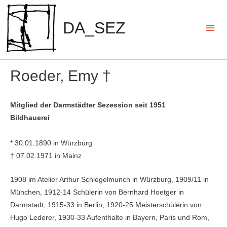
Zum
Inhalt
DA_SEZ
springen
Mai
Men
Roeder, Emy †
Mitglied der Darmstädter Sezession seit 1951
Bildhauerei
* 30.01.1890 in Würzburg
† 07.02.1971 in Mainz
1908 im Atelier Arthur Schlegel­munch in Würzburg, 1909/11 in
München, 1912-14 Schülerin von Bernhard Hoetger in
Darmstadt, 1915-33 in Berlin, 1920-25 Meister­schülerin von
Hugo Lederer, 1930-33 Aufenthal­te in Bayern, Paris und Rom,