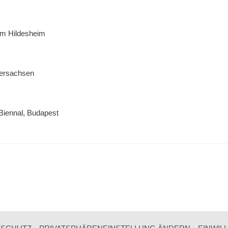
rm Hildesheim
dersachsen
 Biennal, Budapest