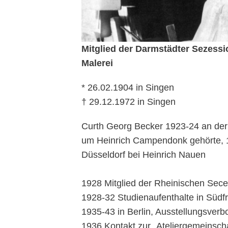
Mitglied der Darmstädter Sezessi
Malerei
* 26.02.1904 in Singen
† 29.12.1972 in Singen
Curth Georg Becker 1923-24 an der 
um Heinrich Campendonk gehörte, 
Düsseldorf bei Heinrich Nauen
1928 Mit­glied der Rheinischen Sec
1928-32 Stu­dienaufenthalte in Südfr
1935-43 in Berlin, Ausstellungsverb
1936 Kontakt zur „Ateliergemeinscha