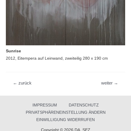
Sunrise
2012, Eitempera auf Leinwand, zweiteilig 280 x 190 cm
Beitragsnavigation
←
zurück
weiter
→
IMPRESSUM
DATENSCHUTZ
PRIVATSPHÄRENEINSTELLUNG ÄNDERN
EINWILLIGUNG WIDERRUFEN
Copyright © 2026 DA_SEZ