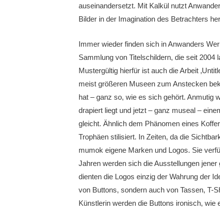
auseinandersetzt. Mit Kalkül nutzt Anwander
Bilder in der Imagination des Betrachters he
Immer wieder finden sich in Anwanders Werk ei
Sammlung von Titelschildern, die seit 2004 la
Mustergültig hierfür ist auch die Arbeit ‚Unt
meist größeren Museen zum Anstecken bekom
hat – ganz so, wie es sich gehört. Anmutig w
drapiert liegt und jetzt – ganz museal – ein
gleicht. Ähnlich dem Phänomen eines Koffers, 
Trophäen stilisiert. In Zeiten, da die Sicht
mumok eigene Marken und Logos. Sie verfüg
Jahren werden sich die Ausstellungen jener 
dienten die Logos einzig der Wahrung der Id
von Buttons, sondern auch von Tassen, T-Sh
Künstlerin werden die Buttons ironisch, wie