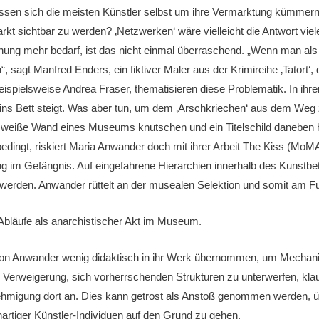
en sich die meisten Künstler selbst um ihre Vermarktung kümmern.
ichtbar zu werden? ‚Netzwerken‘ wäre vielleicht die Antwort vieler 
schung mehr bedarf, ist das nicht einmal überraschend. „Wenn man als
sagt Manfred Enders, ein fiktiver Maler aus der Krimireihe ‚Tatort‘, d
 beispielsweise Andrea Fraser, thematisieren diese Problematik. In ihr
ins Bett steigt. Was aber tun, um dem ‚Arschkriechen‘ aus dem Weg z
le weiße Wand eines Museums knutschen und ein Titelschild daneben h
unbedingt, riskiert Maria Anwander doch mit ihrer Arbeit The Kiss 
g im Gefängnis. Auf eingefahrene Hierarchien innerhalb des Kunstb
rden. Anwander rüttelt an der musealen Selektion und somit am Fun
Abläufe als anarchistischer Akt im Museum.
n von Anwander wenig didaktisch in ihr Werk übernommen, um Mechan
Verweigerung, sich vorherrschenden Strukturen zu unterwerfen, klaut
hmigung dort an. Dies kann getrost als Anstoß genommen werden, übe
artiger Künstler-Individuen auf den Grund zu gehen.