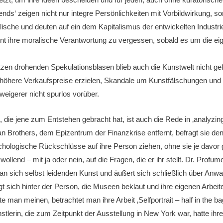
riends‘ zeigen nicht nur integre Persönlichkeiten mit Vorbildwirkung,
ische und deuten auf ein dem Kapitalismus der entwickelten Industr
t ihre moralische Verantwortung zu vergessen, sobald es um die e
tzen drohenden Spekulationsblasen blieb auch die Kunstwelt nicht gef
ere Verkaufspreise erzielen, Skandale um Kunstfälschungen und Gal
eigerer nicht spurlos vorüber.
, die jene zum Entstehen gebracht hat, ist auch die Rede in ‚analyzi
 Brothers, dem Epizentrum der Finanzkrise entfernt, befragt sie de
psychologische Rückschlüsse auf ihre Person ziehen, ohne sie je dav
wollend – mit ja oder nein, auf die Fragen, die er ihr stellt. Dr. Prof
 an sich selbst leidenden Kunst und äußert sich schließlich über Anwan
irgt sich hinter der Person, die Museen beklaut und ihre eigenen Arb
e man meinen, betrachtet man ihre Arbeit ‚Selfportrait – half in the b
stlerin, die zum Zeitpunkt der Ausstellung in New York war, hatte ih