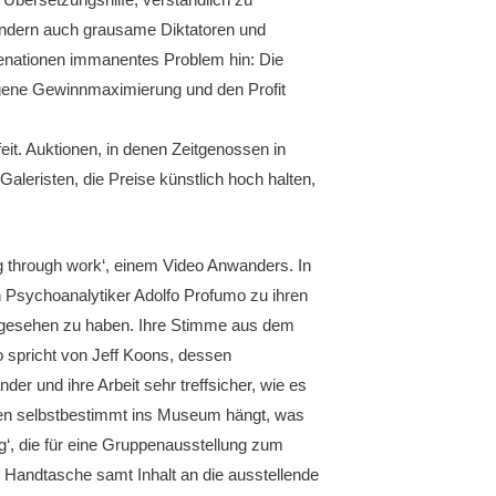
 sondern auch grausame Diktatoren und
ienationen immanentes Problem hin: Die
igene Gewinnmaximierung und den Profit
eit. Auktionen, in denen Zeitgenossen in
eristen, die Preise künstlich hoch halten,
ng through work‘, einem Video Anwanders. In
n Psychoanalytiker Adolfo Profumo zu ihren
or gesehen zu haben. Ihre Stimme aus dem
umo spricht von Jeff Koons, dessen
der und ihre Arbeit sehr treffsicher, wie es
eiten selbstbestimmt ins Museum hängt, was
ag‘, die für eine Gruppenausstellung zum
re Handtasche samt Inhalt an die ausstellende