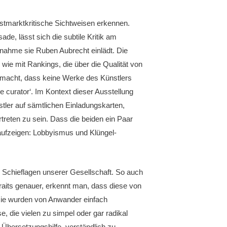
nstmarktkritische Sichtweisen erkennen.
ade, lässt sich die subtile Kritik am
ilnahme sie Ruben Aubrecht einlädt. Die
wie mit Rankings, die über die Qualität von
gemacht, dass keine Werke des Künstlers
e curator‘. Im Kontext dieser Ausstellung
stler auf sämtlichen Einladungskarten,
rtreten zu sein. Dass die beiden ein Paar
 aufzeigen: Lobbyismus und Klüngel-
 Schieflagen unserer Gesellschaft. So auch
rtraits genauer, erkennt man, dass diese von
ie wurden von Anwander einfach
die vielen zu simpel oder gar radikal
 Übersetzungshilfe, verständlich zu