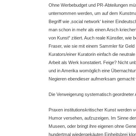
Ohne Werbebudget und PR-Abteilungen müss
unternommen werden, um auf dem Kunstmarkt s
Begriff wie ‚social network‘ keiner Eindeut
man schon in mehr als einen Arsch kriechen“, 
von Kunst“ zitiert. Auch reale Künstler, wie
Fraser, wie sie mit einem Sammler für Geld 
Kurators/einer Kuratorin einfach die neutra
Arbeit als Werk konstatiert. Feige? Nicht 
und in Amerika womöglich eine Übernachtun
Negieren ebendieser aufmerksam gemacht we
Die Verweigerung systematisch geordneter 
Praxen institutionskritischer Kunst werde
Humor versehen, aufzuzeigen. Im Sinne der 
Museen, oder bringt ihre eigenen ohne Gene
hundertmal wiedergekäuten Einheitsbrei klon