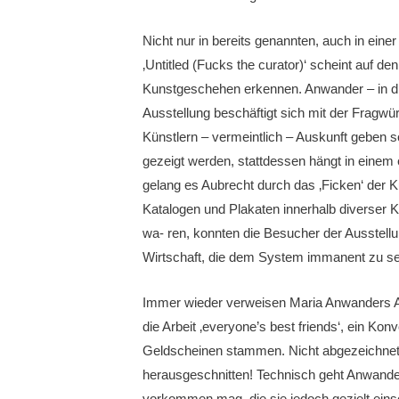
Nicht nur in bereits genannten, auch in ein
‚Untitled (Fucks the curator)‘ scheint auf de
Kunstgeschehen erkennen. Anwander – in dies
Ausstellung beschäftigt sich mit der Fragwü
Künstlern – vermeintlich – Auskunft geben 
gezeigt werden, stattdessen hängt in einem e
gelang es Aubrecht durch das ‚Ficken‘ der K
Katalogen und Plakaten innerhalb diverser Kü
wa- ren, konnten die Besucher der Ausstell
Wirtschaft, die dem System immanent zu se
Immer wieder verweisen Maria Anwanders Arb
die Arbeit ‚everyone’s best friends‘, ein Ko
Geldscheinen stammen. Nicht abgezeichnet
herausgeschnitten! Technisch geht Anwander
vorkommen mag, die sie jedoch gezielt einse