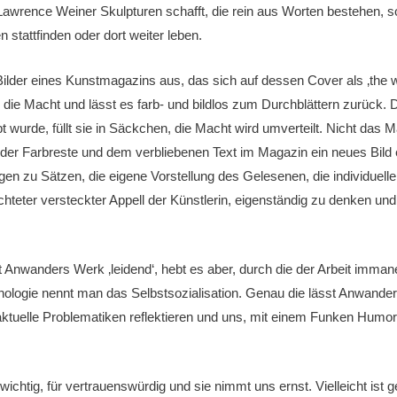
Lawrence Weiner Skulpturen schafft, die rein aus Worten bestehen, 
stattfinden oder dort weiter leben.
le Bilder eines Kunstmagazins aus, das sich auf dessen Cover als ‚the 
ie Macht und lässt es farb- und bildlos zum Durchblättern zurück. 
t wurde, füllt sie in Säckchen, die Macht wird umverteilt. Nicht das M
nd der Farbreste und dem verbliebenen Text im Magazin ein neues Bil
zu Sätzen, die eigene Vorstellung des Gelesenen, die individuelle
ichteter versteckter Appell der Künstlerin, eigenständig zu denken un
 Anwanders Werk ‚leidend‘, hebt es aber, durch die der Arbeit imman
ychologie nennt man das Selbstsozialisation. Genau die lässt Anwand
e aktuelle Problematiken reflektieren und uns, mit einem Funken Humor 
 wichtig, für vertrauenswürdig und sie nimmt uns ernst. Vielleicht ist