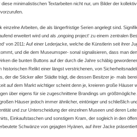
 diese minimalistischen Textarbeiten nicht nur, um Bilder der kollek
rvorzurufen.
nzelne Arbeiten, die als längerfristige Serien angelegt sind. Signifik
ufend erweitert wird und als ‚ongoing project‘ zu einem zentralen Best
itled‘ von 2011: Auf einer Lederjacke, welche die Künstlerin seit ihrer 
mt, und die dem Museumsper- sonal signalisieren, dass man den gef
irken die bunten Buttons auf der durch die Jahre schäbig gewordenen J
em historischen Relikt einer längst verstrichenen, von Sicherheitsnad
der die Sticker aller Städte trägt, die dessen Besitzer je- mals berei
barkeit auf dem Markt wichtiger scheint denn je, kreieren große Häus
en über eigens für sie zugeschnittene Brandings um größtmögliche 
großen Häuser jedoch immer ähnlicher, eintöniger und schließlich undi
entität und zur Unterscheidung der einzelnen Museen und deren Leiter 
irts, Einkaufstaschen und sonstigem Kram, der sogleich in den öffen
 erbeutete Schwänze von gejagten Hyänen, auf ihrer Jacke präsentiert