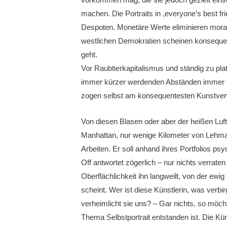
machen. Die Portraits in ,everyone’s best f
Despoten. Monetäre Werte eliminieren moral
westlichen Demokratien scheinen konsequen
geht.
Vor Raubtierkapitalismus und ständig zu pla
immer kürzer werdenden Abständen immer höh
zogen selbst am konsequentesten Kunstverw
Von diesen Blasen oder aber der heißen Luft
Manhattan, nur wenige Kilometer von Lehman
Arbeiten. Er soll anhand ihres Portfolios 
Off antwortet zögerlich – nur nichts verraten 
Oberflächlichkeit ihn langweilt, von der ewig
scheint. Wer ist diese Künstlerin, was verb
verheimlicht sie uns? – Gar nichts, so möcht
Thema Selbstportrait entstanden ist. Die Kün