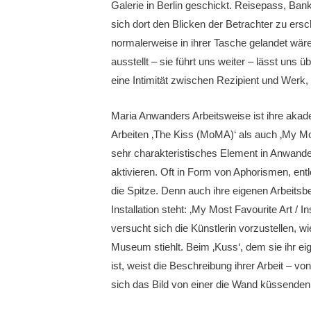
Galerie in Berlin geschickt. Reisepass, Ba
sich dort den Blicken der Betrachter zu ers
normalerweise in ihrer Tasche gelandet wären
ausstellt – sie führt uns weiter – lässt un
eine Intimität zwischen Rezipient und Werk,
Maria Anwanders Arbeitsweise ist ihre akad
Arbeiten ‚The Kiss (MoMA)‘ als auch ‚My Mos
sehr charakteristisches Element in Anwanders
aktivieren. Oft in Form von Aphorismen, entl
die Spitze. Denn auch ihre eigenen Arbeits
Installation steht: ‚My Most Favourite Art / I
versucht sich die Künstlerin vorzustellen, w
Museum stiehlt. Beim ‚Kuss‘, dem sie ihr eig
ist, weist die Beschreibung ihrer Arbeit – v
sich das Bild von einer die Wand küssenden