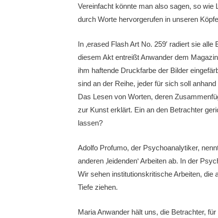
Vereinfacht könnte man also sagen, so wie 
durch Worte hervorgerufen in unseren Köpfen 
In ‚erased Flash Art No. 259′ radiert sie al
diesem Akt entreißt Anwander dem Magazin d
ihm haftende Druckfarbe der Bilder eingefärb
sind an der Reihe, jeder für sich soll anha
Das Lesen von Worten, deren Zusammenfügen 
zur Kunst erklärt. Ein an den Betrachter ger
lassen?
Adolfo Profumo, der Psychoanalytiker, nennt
anderen ‚leidenden‘ Arbeiten ab. In der Ps
Wir sehen institutionskritische Arbeiten, di
Tiefe ziehen.
Maria Anwander hält uns, die Betrachter, für