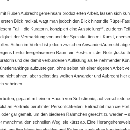
er mit Ruben Aubrecht gemeinsam produzierten Arbeit, lassen sich ku
n ersten Blick radikal, wagt man jedoch den Blick hinter die Rüpel-Fass
em Fall – die Kuratorin, konzipiert eine Ausstellung**, zu deren Te
rdigkeit der Vermarktung von und der Spekula- tion mit Kunst, ebenso 
sollen. Schon im Vorfeld ist jedoch zwischen Anwander/Aubrecht ab
igens hierfür leergelassenen Raum ein Post-it mit der Notiz ‚fucks th
uratorin und der damit verbundenen Auflistung als teilnehmender Kün
nstlerrankings aufzusteigen, ohne selbst mit einer eigenen Arbeit ve
ung nicht ahnen, aber selbst das wollten Anwander und Aubrecht hier
in scheinen.
eiten, gepaart mit einem Hauch von Selbstironie, auf verschiedene
nvolut an Portraits berühmter Persönlichkeiten. Betrachtet man die Po
 oder gar gemalt, um den biederen Rähmchen gerecht zu werden – s
 manchmal den schnellen Weg, sie kürzt ab. Eine Herangehensweise, 
tzt, um ihre Ideen bescheiden und für jeden, auch ohne kuratorische