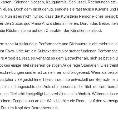
nkkarten, Kalender, Notizen, Kaugummis, Schlüssel, Rechnungen etc.
chließen. Doch dem nicht genug, sendete sie fast täglich Kuverts un
. Nun ist es nicht nur so, dass die Künstlerin Persönli- ches preisgib
s über den Status quo Maria Anwanders sinnieren. Durch das Betrachte
 die Rückschlüsse auf den Charakter der Künstlerin zulässt.
emische Ausbildung in Performance und Bildhauerei nicht mehr viel 
t Favo- urite Art‘ ein Subtext der zuvor stattgefundenen Performance
 Arbeit ist, liest, so verlangt es dem Betrachter ab, sich selbst ein 
ocken einige Titel unserem geistigen Auge rege Szenarien. Dies treibt
beschreibungen sind ernst zu nehmen und bildgebend. Wenn da beispie
nstallation / 79 gestohlene Titelschilder‘, so entwickelt der Betrach- t
ie sie sich angesichts des Aufsichtspersonals der Titel- schilder be
enes Titelschild beigefügt hat, verhält es sich ähnlich. Während das e
on einem Zungenkuss an der Wand ist hier die Rede – auf den vorherige
 Frau im Kopf des Betrachters ein.