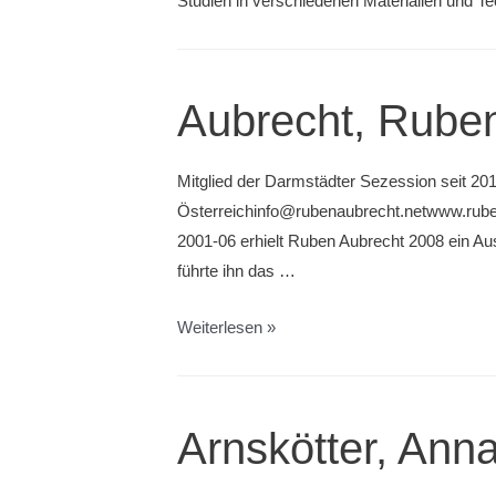
Studien in verschiedenen Materialien und Te
Aubrecht, Rube
Mitglied der Darmstädter Sezession seit 20
Österreichinfo@rubenaubrecht.netwww.rube
2001-06 erhielt Ruben Aubrecht 2008 ein A
führte ihn das …
Aubrecht,
Weiterlesen »
Ruben
Arnskötter, Ann