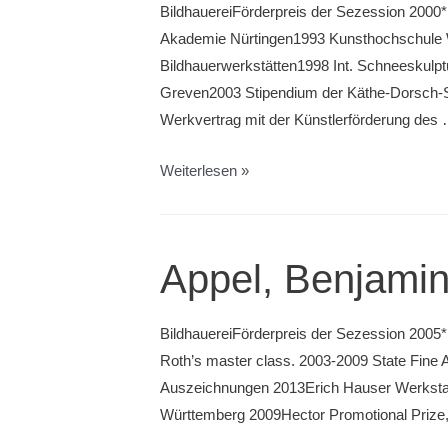
BildhauereiFörderpreis der Sezession 2000*
Akademie Nürtingen1993 Kunsthochschule W
Bildhauerwerkstätten1998 Int. Schneeskul
Greven2003 Stipendium der Käthe-Dorsch-S
Werkvertrag mit der Künstlerförderung des
Arnskötter,
Weiterlesen »
Anna
Appel, Benjami
BildhauereiFörderpreis der Sezession 2005*
Roth’s master class. 2003-2009 State Fine
Auszeichnungen 2013Erich Hauser Werkstat
Württemberg 2009Hector Promotional Prize