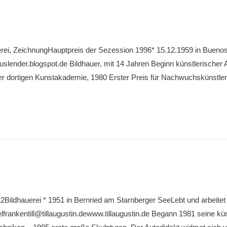
rei, ZeichnungHauptpreis der Sezession 1996* 15.12.1959 in Buenos A
nder.blogspot.de Bildhauer, mit 14 Jahren Beginn künstlerischer Arb
r dortigen Kunstakademie, 1980 Erster Preis für Nachwuchskünstler 
12Bildhauerei * 1951 in Bernried am Starnberger SeeLebt und arbei
kentill@tillaugustin.dewww.tillaugustin.de Begann 1981 seine küns