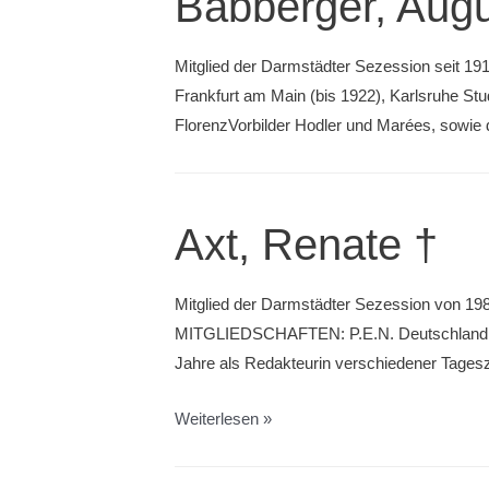
Babberger, Augu
Mitglied der Darmstädter Sezession seit 191
Frankfurt am Main (bis 1922), Karlsruhe St
FlorenzVorbilder Hodler und Marées, sowie di
Axt, Renate †
Mitglied der Darmstädter Sezession von 198
MITGLIEDSCHAFTEN: P.E.N. Deutschland, A
Jahre als Redakteurin verschiedener Tageszei
Axt,
Weiterlesen »
Renate
†