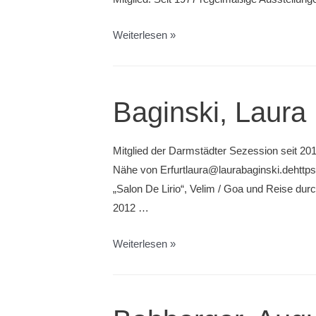
Bartsch,
Weiterlesen »
Volker
Baginski, Laura
Mitglied der Darmstädter Sezession seit 201
Nähe von Erfurtlaura@laurabaginski.dehttps
„Salon De Lirio“, Velim / Goa und Reise du
2012 …
Baginski,
Weiterlesen »
Laura