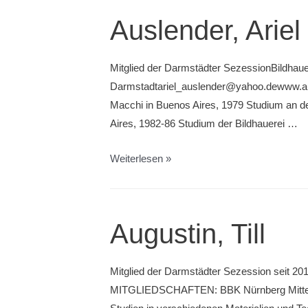
Auslender, Ariel
Mitglied der Darmstädter SezessionBildhaue
Darmstadtariel_auslender@yahoo.dewww.ausle
Macchi in Buenos Aires, 1979 Studium an de
Aires, 1982-86 Studium der Bildhauerei …
Auslender,
Weiterlesen »
Ariel
Augustin, Till
Mitglied der Darmstädter Sezession seit 20
MITGLIEDSCHAFTEN: BBK Nürnberg Mittelfran