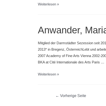
Appel,
Weiterlesen »
Benjamin
Anwander, Mari
Mitglied der Darmstädter Sezession seit 20
2013* in Bregenz, ÖsterreichLebt und arbe
2007 Academy of Fine Arts Vienna 2002-200
BKA at Cité Internationale des Arts Paris …
Anwander,
Weiterlesen »
Maria
Beitragsnavigation
←
Vorherige Seite