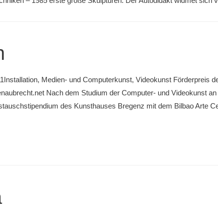
chniken – 1985 erste große Skulpturen. Der Autodidakt widmet sich v
n
11Installation, Medien- und Computerkunst, Videokunst Förderpreis d
naubrecht.net Nach dem Studium der Computer- und Videokunst an 
ustauschstipendium des Kunsthauses Bregenz mit dem Bilbao Arte Ce
a