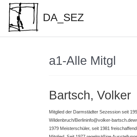
Zum
Inhalt
DA_SEZ
springen
a1-Alle Mitgl
Bartsch, Volker
Mitglied der Darmstädter Sezession seit 199
Wildenbruch/Berlininfo@volker-bartsch.dew
1979 Meisterschüler, seit 1981 freischaffen
Mitglied. Seit 1977 regelmäßige Ausstellung