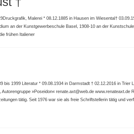
st †
9Druckgrafik, Malerei * 08.12.1885 in Hausen im Wiesental† 03.09.19
udium an der Kunstgewerbeschule Basel, 1908-10 an der Kunstschule 
e frühen Italiener
9 bis 1999 Literatur * 09.08.1934 in Darmstadt † 02.12.2016 in Trie
utorengruppe »Poseidon« renate.axt@web.de www.renateaxt.de Ren
tungen tätig. Seit 1976 war sie als freie Schriftstellerin tätig und v