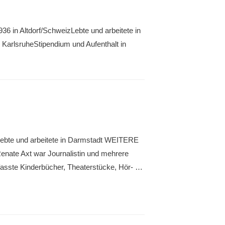
36 in Altdorf/SchweizLebte und arbeitete in
KarlsruheStipendium und Aufenthalt in
r Lebte und arbeitete in Darmstadt WEITERE
ate Axt war Journalistin und mehrere
erfasste Kinderbücher, Theaterstücke, Hör- …