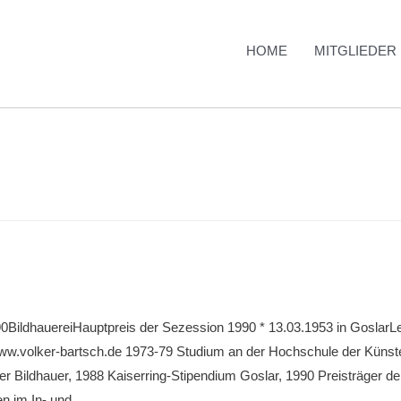
HOME
MITGLIEDER
0BildhauereiHauptpreis der Sezession 1990 * 13.03.1953 in GoslarLeb
ww.volker-bartsch.de 1973-79 Studium an der Hochschule der Künste
der Bildhauer, 1988 Kaiserring-Stipendium Goslar, 1990 Preisträger 
en im In- und …