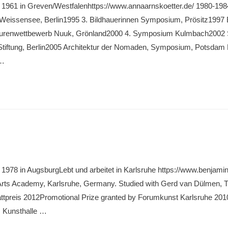
 1961 in Greven/Westfalenhttps://www.annaarnskoetter.de/ 1980-1984
eissensee, Berlin1995 3. Bildhauerinnen Symposium, Prösitz1997
pturenwettbewerb Nuuk, Grönland2000 4. Symposium Kulmbach2002 
tiftung, Berlin2005 Architektur der Nomaden, Symposium, Potsdam
 …
n
 1978 in AugsburgLebt und arbeitet in Karlsruhe https://www.benjami
 Arts Academy, Karlsruhe, Germany. Studied with Gerd van Dülmen, T
tpreis 2012Promotional Prize granted by Forumkunst Karlsruhe 20
, Kunsthalle …