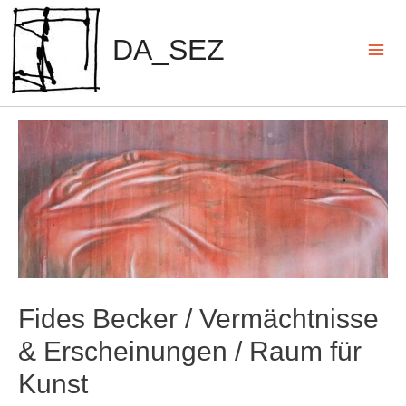
Zum
Inhalt
DA_SEZ
springen
Mai
Men
Fides Becker / Vermächtnisse
& Erscheinungen / Raum für
Kunst