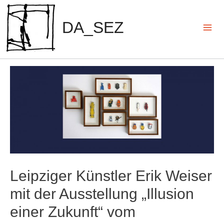
Zum
Inhalt
DA_SEZ
springen
Mai
Men
Leipziger Künstler Erik Weiser
mit der Ausstellung „Illusion
einer Zukunft“ vom