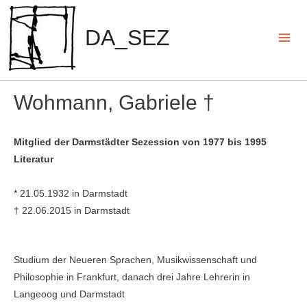
Zum
Inhalt
DA_SEZ
springen
Mai
Men
Wohmann, Gabriele †
Mitglied der Darmstädter Sezession von 1977 bis 1995
Literatur
* 21.05.1932 in Darmstadt
† 22.06.2015 in Darmstadt
Studium der Neueren Sprachen, Mu­sikwissenschaft und
Philosophie in Frankfurt, danach drei Jahre Leh­rerin in
Langeoog und Darmstadt