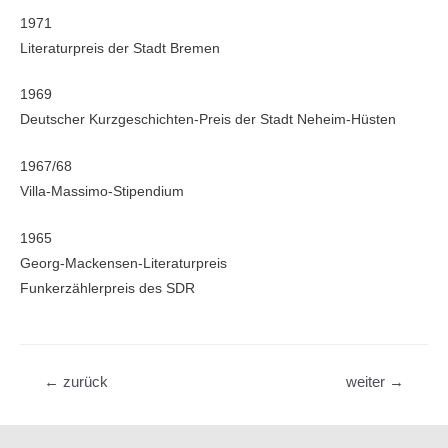
1971
Literaturpreis der Stadt Bremen
1969
Deutscher Kurzgeschichten-Preis der Stadt Neheim-Hüsten
1967/68
Villa-Massimo-Stipendium
1965
Georg-Mackensen-Literaturpreis
Funkerzählerpreis des SDR
Beitragsnavigation
←
zurück
weiter
→