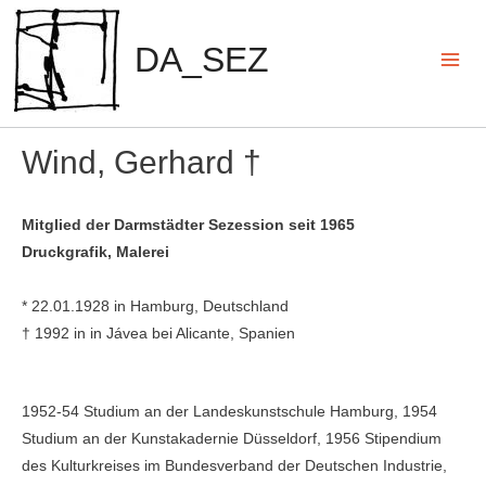
Zum
Inhalt
DA_SEZ
springen
Mai
Men
Wind, Gerhard †
Mitglied der Darmstädter Sezession seit 1965
Druckgrafik, Malerei
* 22.01.1928 in Hamburg, Deutschland
† 1992 in in Jávea bei Alicante, Spanien
1952-54 Studium an der Lan­deskunstschule Hamburg, 1954
Studium an der Kunstakadernie Düsseldorf, 1956 Stipendium
des Kulturkreises im Bundesverband der Deutschen In­dustrie,