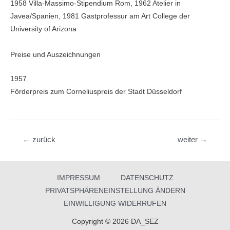
1958 Villa-Massimo-Stipendi­um Rom, 1962 Atelier in
Javea/Spanien, 1981 Gastprofessur am Art Col­lege der
University of Arizona
Preise und Auszeichnungen
1957
Förderpreis zum Corneliuspreis der Stadt Düsseldorf
Beitragsnavigation
←
zurück
weiter
→
IMPRESSUM
DATENSCHUTZ
PRIVATSPHÄRENEINSTELLUNG ÄNDERN
EINWILLIGUNG WIDERRUFEN
Copyright © 2026 DA_SEZ