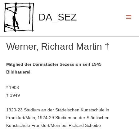
Zum
Inhalt
DA_SEZ
springen
Mai
Men
Werner, Richard Martin †
Mitglied der Darmstädter Sezession seit 1945
Bildhauerei
* 1903
† 1949
1920-23 Studium an der Städelschen Kunstschule in
Frankfurt/Main, 1924-29 Studi­um an der Städtischen
Kunstschule Frankfurt/Mein bei Richard Scheibe