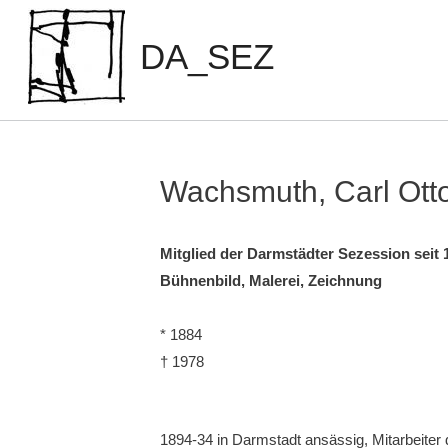
Zum
Inhalt
DA_SEZ
springen
Wachsmuth, Carl Ott
Mitglied der Darmstädter Sezession seit 
Bühnenbild, Malerei, Zeichnung
* 1884
† 1978
1894-34 in Darmstadt ansässig, Mitarbeiter d