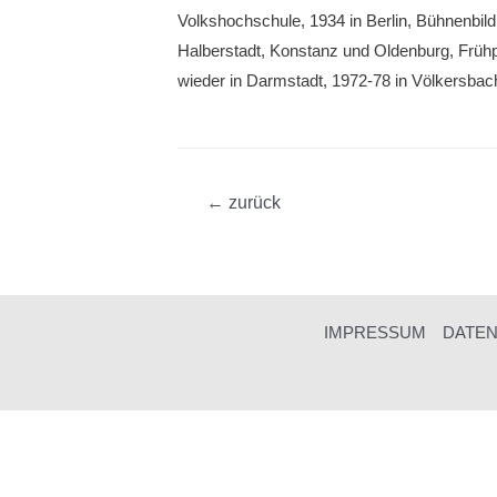
Volkshochschule, 1934 in Berlin, Bühnenbil
Halberstadt, Konstanz und Oldenburg, Früh
wieder in Darmstadt, 1972-78 in Völkersb
Beitragsnavigation
←
zurück
IMPRESSUM
DATE