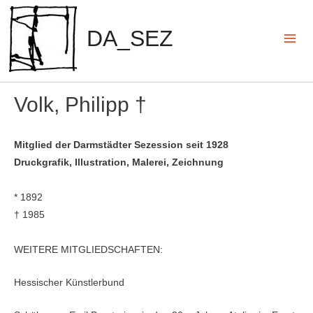
Zum
Inhalt
DA_SEZ
springen
Mai
Men
Volk, Philipp †
Mitglied der Darmstädter Sezession seit 1928
Druckgrafik, Illustration, Malerei, Zeichnung
* 1892
† 1985
WEITERE MITGLIEDSCHAFTEN:
Hessischer Künstlerbund