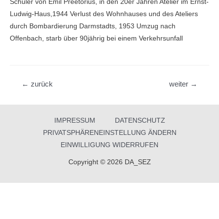
Schüler von Emil Preetorius, in den 20er Jahren Atelier im Ernst-
Ludwig-­Haus,1944 Verlust des Wohnhauses und des Ateliers
durch Bombardierung Darmstadts, 1953 Umzug nach
Offenbach, starb über 90jährig bei einem Ver­kehrsunfall
Beitragsnavigation
←
zurück
weiter
→
IMPRESSUM
DATENSCHUTZ
PRIVATSPHÄRENEINSTELLUNG ÄNDERN
EINWILLIGUNG WIDERRUFEN
Copyright © 2026 DA_SEZ