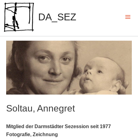
Zum
Inhalt
DA_SEZ
springen
Mai
Men
Soltau, Annegret
Mitglied der Darmstädter Sezession seit 1977
Fotografie, Zeichnung