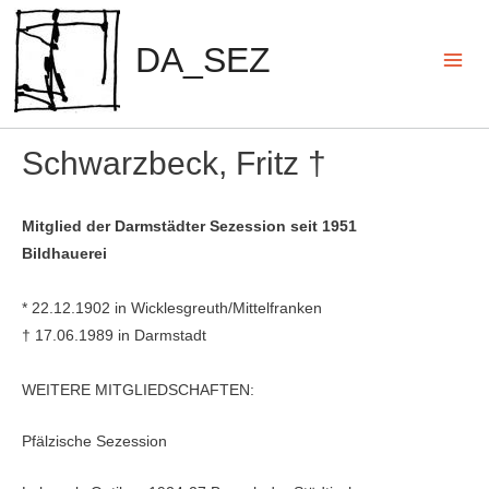
Zum
Inhalt
DA_SEZ
springen
Mai
Men
Schwarzbeck, Fritz †
Mitglied der Darmstädter Sezession seit 1951
Bildhauerei
* 22.12.1902 in Wicklesgreuth/Mittelfranken
† 17.06.1989 in Darmstadt
WEITERE MITGLIEDSCHAFTEN:
Pfälzische Sezession