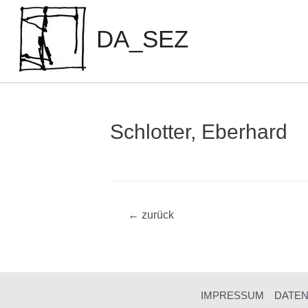
Zum
Inhalt
DA_SEZ
springen
Schlotter, Eberhard
Beitragsnavigation
←
zurück
IMPRESSUM
DATE