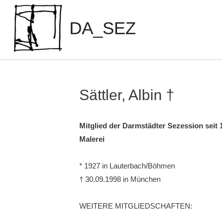
Zum
Inhalt
DA_SEZ
springen
Sättler, Albin †
Mitglied der Darmstädter Sezession seit 
Malerei
* 1927 in Lauterbach/Böhmen
† 30.09.1998 in München
WEITERE MITGLIEDSCHAFTEN: