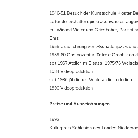
1946-51 Besuch der Kunstschule Kloster Ber
Leiter der Schattenspie­le »schwarzes auge« 
mit Winand Victor und Grieshaber, Parisstip
Ems
1955 Uraufführung von »Schat­tenjazz« und
1959-60 Gast­dozentur für freie Graphik an 
seit 1967 Atelier im Elsass, 1975/76 Weltreis
1984 Videoproduktion
seit 1986 jähr­liches Winteratelier in Indien
1990 Video­produktion
Preise und Auszeichnungen
1993
Kulturpreis Schlesien des Lan­des Niedersa