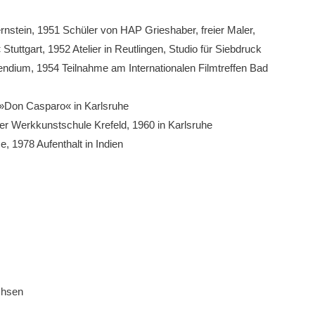
nstein, 1951 Schüler von HAP Grieshaber, freier Maler,
Stuttgart, 1952 Atelier in Reutlingen, Studio für Siebdruck
endium, 1954 Teilnahme am Internationalen Film­treffen Bad
 »Don Casparo« in Karlsruhe
der Werkkunstschu­le Krefeld, 1960 in Karlsruhe
e, 1978 Aufenthalt in Indien
chsen