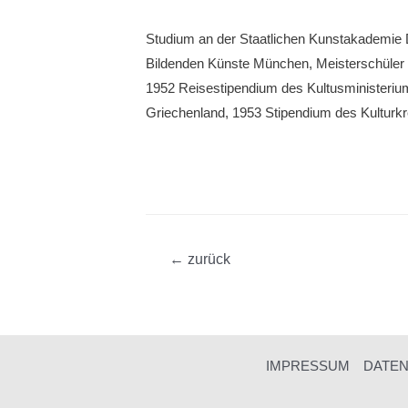
Studium an der Staatlichen Kunstaka­demie 
Bildenden Künste München, Meister­schüler 
1952 Reisestipendium des Kultusministerium
Griechenland, 1953 Stipendium des Kulturkr
Beitragsnavigation
←
zurück
IMPRESSUM
DATE