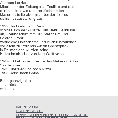
Andreas Lotzko
Mitarbeiter der Zei­tung »La Feuille« und des
»Tribunal« sowie ande­rer Zeitschriften
Maserell stellte aber nicht bei der Expres­
sionismusausstellung aus
1922 Rückkehr nach Paris
schloss sich der »Clarté« um Henri Barbusse
an, Freundschaft mit Carl Sternheim und
George Grosz
zahlreiche Holzschnitte und Buchillustra­tionen,
vor allem zu Rollands »Jean Christophe«
in Deutschland wurden seine
Holzschnittbücher von Kurt Wolff verlegt
1947-49 Lehrer am Centre des Métiers d’Art in
Saarbrücken
1949 Über­siedlung noch Nizza
1958 Reise noch China
Beitragsnavigation
←
zurück
weiter
→
IMPRESSUM
DATENSCHUTZ
PRIVATSPHÄRENEINSTELLUNG ÄNDERN