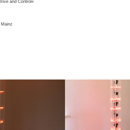
Drive and Control«
m Mainz