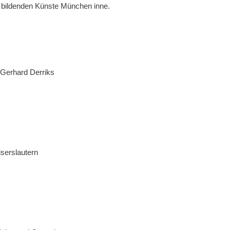
 bildenden Künste München inne.
d Gerhard Derriks
iserslautern