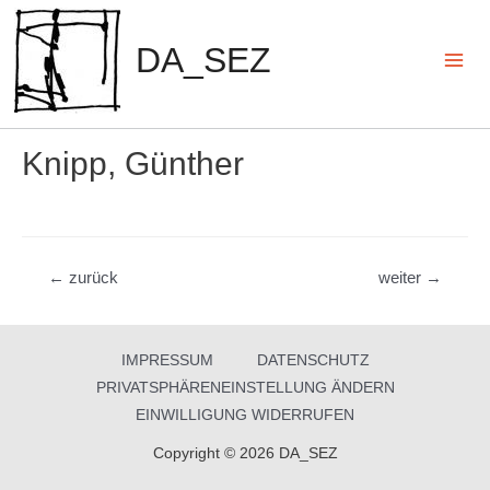
Zum
Inhalt
DA_SEZ
springen
Mai
Men
Knipp, Günther
Beitragsnavigation
←
zurück
weiter
→
IMPRESSUM
DATENSCHUTZ
PRIVATSPHÄRENEINSTELLUNG ÄNDERN
EINWILLIGUNG WIDERRUFEN
Copyright © 2026 DA_SEZ