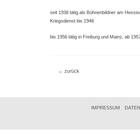
seit 1938 tätig als Bühnenbildner am Hessi
Kriegsdienst bis 1948
bis 1956 tätig in Frei­burg und Mainz, ab 195
Beitragsnavigation
←
zurück
IMPRESSUM
DATE