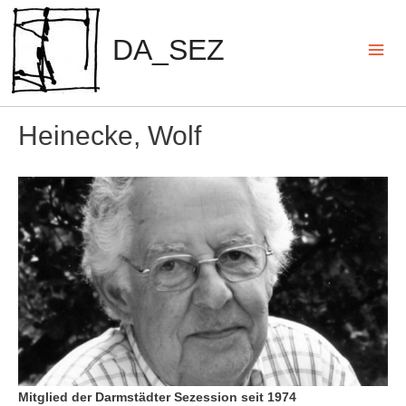
Zum
Inhalt
DA_SEZ
springen
Mai
Men
Heinecke, Wolf
Mitglied der Darmstädter Sezession seit 1974