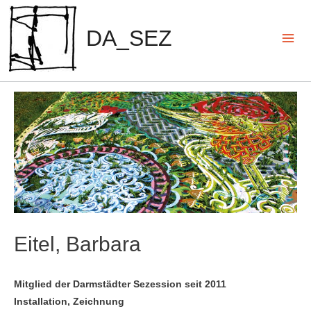
Zum
Inhalt
DA_SEZ
springen
Mai
Men
Eitel, Barbara
Mitglied der Darmstädter Sezession seit 2011
Installation, Zeichnung