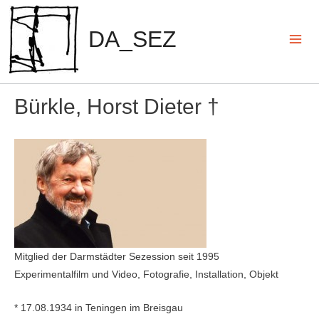
Zum
Inhalt
DA_SEZ
springen
Mai
Men
Bürkle, Horst Dieter †
Mitglied der Darmstädter Sezession seit 1995
Experimentalfilm und Video, Fotografie, Installation, Objekt
* 17.08.1934 in Teningen im Breisgau