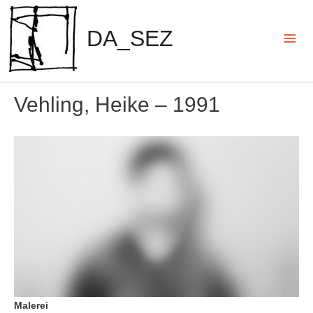
Zum
Inhalt
DA_SEZ
springen
Mai
Men
Vehling, Heike – 1991
Malerei