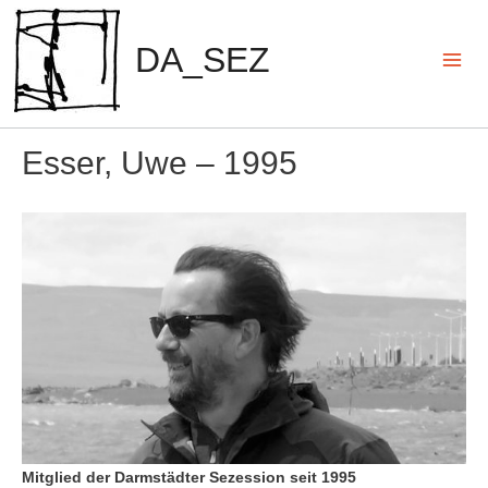
Zum
Inhalt
DA_SEZ
springen
Mai
Men
Esser, Uwe – 1995
Mitglied der Darmstädter Sezession seit 1995