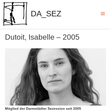
Zum
Inhalt
DA_SEZ
springen
Mai
Men
Dutoit, Isabelle – 2005
Mitglied der Darmstädter Sezession seit 2005