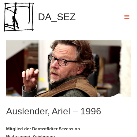
Zum
Inhalt
DA_SEZ
springen
Mai
Men
Auslender, Ariel – 1996
Mitglied der Darmstädter Sezession
Bildhauerei, Zeichnung